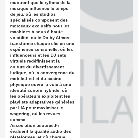
montrent que le rythme de la
musique influence le temps
de jeu, où les studios
spécialisés composent des
morceaux exclusifs pour les
machines à sous à haute
volatilité, où le Dolby Atmos
transforme chaque clic en une
expérience sensorielle, où les
influenceurs et les DJ sets
virtuels redéfinissent la
culture du divertissement
ludique, où la convergence du
mobile‑first et du casino
physique ouvre la voie à une
identité sonore hybride, où
les opérateurs exploitent les
playlists adaptatives générées
par l’IA pour maximiser le
wagering, où les revues
comme
Associationlasource.Fr
évaluent la qualité audio des
plateformes, et où chaque