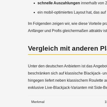
schnelle Auszahlungen
innerhalb von 2
ein mobil‑optimiertes Layout hat, das auf
Im Folgenden zeigen wir, wie diese Vorteile p
Anfänger und Profis gleichermaßen attraktiv ist
Vergleich mit anderen P
Unter den deutschen Anbietern ist das Angebo
beschränken sich auf klassische Blackjack‑ un
hingegen liefert neben klassischem Roulette a
exklusive Live‑Blackjack‑Varianten mit Side‑Be
Merkmal
1