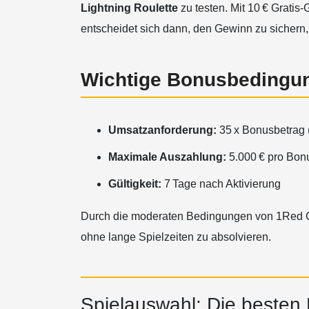
Lightning Roulette
zu testen. Mit 10 € Gratis
entscheidet sich dann, den Gewinn zu sichern, 
Wichtige Bonusbedingung
Umsatzanforderung:
35 x Bonusbetrag (
Maximale Auszahlung:
5.000 € pro Bon
Gültigkeit:
7 Tage nach Aktivierung
Durch die moderaten Bedingungen von 1Red C
ohne lange Spielzeiten zu absolvieren.
Spielauswahl: Die besten 