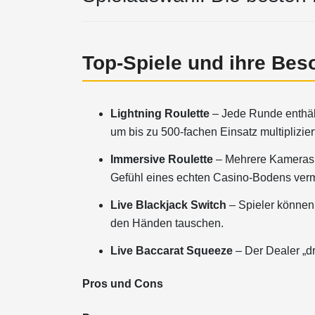
Top‑Spiele und ihre Bes
Lightning Roulette
– Jede Runde enthält
um bis zu 500‑fachen Einsatz multiplizier
Immersive Roulette
– Mehrere Kameras 
Gefühl eines echten Casino‑Bodens vermi
Live Blackjack Switch
– Spieler können
den Händen tauschen.
Live Baccarat Squeeze
– Der Dealer „d
Pros und Cons