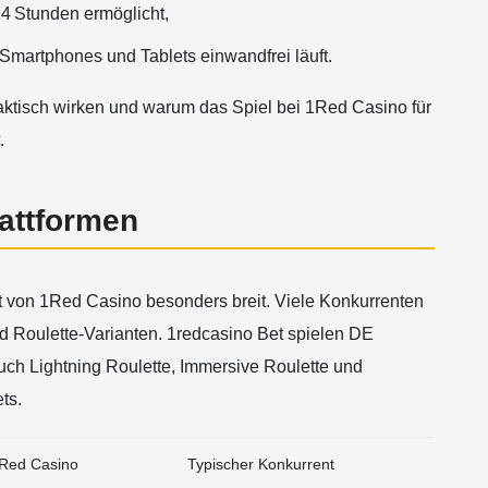
4 Stunden ermöglicht,
 Smartphones und Tablets einwandfrei läuft.
raktisch wirken und warum das Spiel bei 1Red Casino für
.
lattformen
t von 1Red Casino besonders breit. Viele Konkurrenten
d Roulette‑Varianten. 1redcasino Bet spielen DE
uch Lightning Roulette, Immersive Roulette und
ts.
Red Casino
Typischer Konkurrent