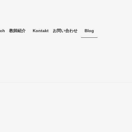
mich 教師紹介
Kontakt お問い合わせ
Blog