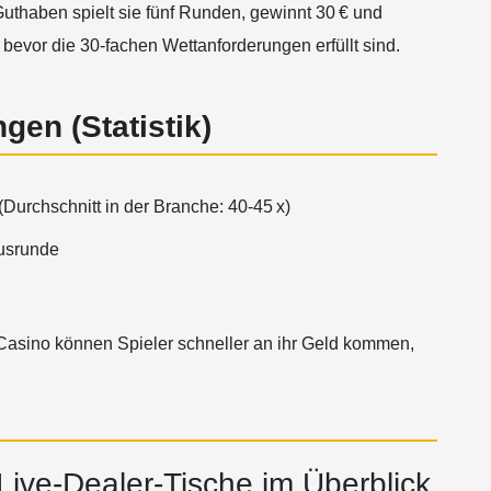
‑Guthaben spielt sie fünf Runden, gewinnt 30 € und
bevor die 30‑fachen Wettanforderungen erfüllt sind.
en (Statistik)
Durchschnitt in der Branche: 40‑45 x)
usrunde
asino können Spieler schneller an ihr Geld kommen,
Live‑Dealer‑Tische im Überblick