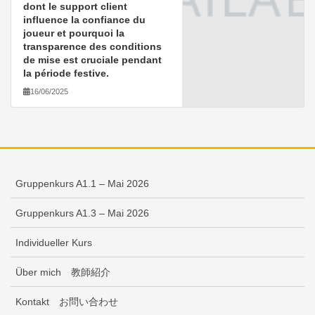
dont le support client
influence la confiance du
joueur et pourquoi la
transparence des conditions
de mise est cruciale pendant
la période festive.
16/06/2025
Gruppenkurs A1.1 – Mai 2026
Gruppenkurs A1.3 – Mai 2026
Individueller Kurs
Über mich 教師紹介
Kontakt お問い合わせ