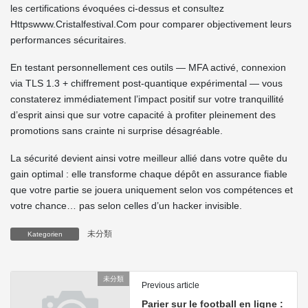
les certifications évoquées ci-dessus et consultez
Httpswww.Cristalfestival.Com pour comparer objectivement leurs
performances sécuritaires.
En testant personnellement ces outils — MFA activé, connexion
via TLS 1.​3 + chiffrement post‑quantique expérimental — vous
constaterez immédiatement l’impact positif sur votre tranquillité
d’esprit ainsi que sur votre capacité à profiter pleinement des
promotions sans crainte ni surprise désagréable.
La sécurité devient ainsi votre meilleur allié dans votre quête du
gain optimal : elle transforme chaque dépôt en assurance fiable
que votre partie se jouera uniquement selon vos compétences et
votre chance… pas selon celles d’un hacker invisible.
未分類
Kategorien
未分類
Previous article
Parier sur le football en ligne :