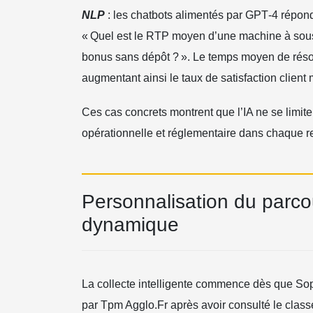
NLP
: les chatbots alimentés par GPT‑4 répon
« Quel est le RTP moyen d’une machine à sous 
bonus sans dépôt ? ». Le temps moyen de réso
augmentant ainsi le taux de satisfaction clien
Ces cas concrets montrent que l’IA ne se limite
opérationnelle et réglementaire dans chaque re
Personnalisation du parcour
dynamique
La collecte intelligente commence dès que S
par Tpm Agglo.Fr après avoir consulté le class