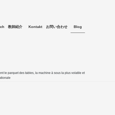
mich 教師紹介
Kontakt お問い合わせ
Blog
t le parquet des tables, la machine à sous la plus volatile et
ationale