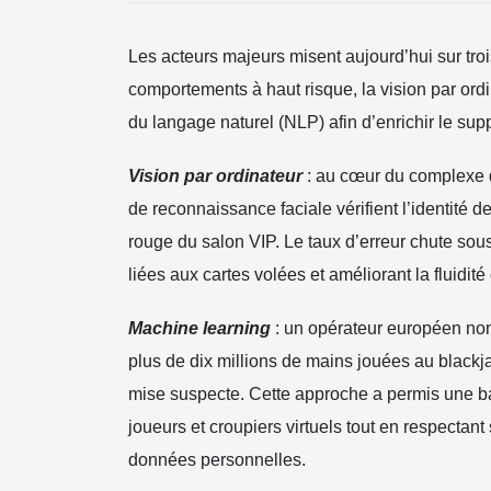
Les acteurs majeurs misent aujourd’hui sur trois
comportements à haut risque, la vision par ordi
du langage naturel (NLP) afin d’enrichir le supp
Vision par ordinateur
: au cœur du complexe 
de reconnaissance faciale vérifient l’identité 
rouge du salon VIP. Le taux d’erreur chute sous
liées aux cartes volées et améliorant la fluidité
Machine learning
: un opérateur européen nom
plus de dix millions de mains jouées au black
mise suspecte. Cette approche a permis une ba
joueurs et croupiers virtuels tout en respectant
données personnelles.