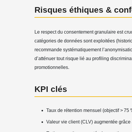
Risques éthiques & con
Le respect du consentement granulaire est cruci
catégories de données sont exploitées (histor
recommande systématiquement l’anonymisation 
d’atténuer tout risque lié au profiling discrim
promotionnelles.
KPI clés
Taux de rétention mensuel (objectif > 75 
Valeur vie client (CLV) augmentée grâce