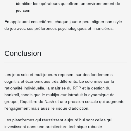
identifier les opérateurs qui offrent un environnement de
jeu sain.
En appliquant ces critères, chaque joueur peut aligner son style
de jeu avec ses préférences psychologiques et financières.
Conclusion
Les jeux solo et multijoueurs reposent sur des fondements
cognitifs et économiques très différents. Le solo mise sur la
rationalité individuelle, la maîtrise du RTP et la gestion du
bankroll, tandis que le multijoueur introduit la dynamique de
groupe, l’équilibre de Nash et une pression sociale qui augmente
l’engagement mais aussi le risque d’addiction.
Les plateformes qui réussissent aujourd’hui sont celles qui
investissent dans une architecture technique robuste