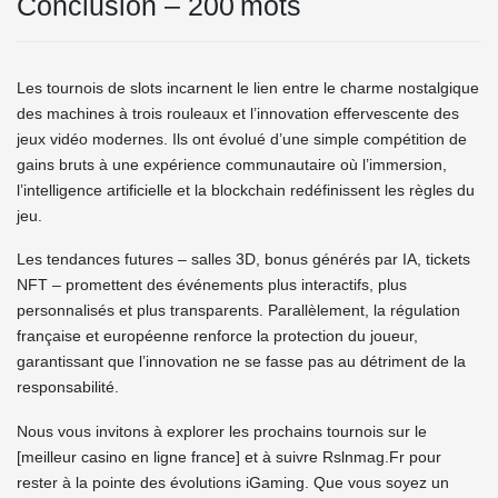
Conclusion – 200 mots
Les tournois de slots incarnent le lien entre le charme nostalgique
des machines à trois rouleaux et l’innovation effervescente des
jeux vidéo modernes. Ils ont évolué d’une simple compétition de
gains bruts à une expérience communautaire où l’immersion,
l’intelligence artificielle et la blockchain redéfinissent les règles du
jeu.
Les tendances futures – salles 3D, bonus générés par IA, tickets
NFT – promettent des événements plus interactifs, plus
personnalisés et plus transparents. Parallèlement, la régulation
française et européenne renforce la protection du joueur,
garantissant que l’innovation ne se fasse pas au détriment de la
responsabilité.
Nous vous invitons à explorer les prochains tournois sur le
[meilleur casino en ligne france] et à suivre Rslnmag.Fr pour
rester à la pointe des évolutions iGaming. Que vous soyez un