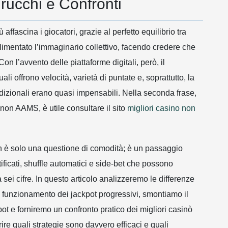
Trucchi e Confronti
 affascina i giocatori, grazie al perfetto equilibrio tra
 alimentato l’immaginario collettivo, facendo credere che
n l’avvento delle piattaforme digitali, però, il
li offrono velocità, varietà di puntate e, soprattutto, la
adizionali erano quasi impensabili. Nella seconda frase,
 non AAMS, è utile consultare il sito
migliori casino non
non è solo una questione di comodità; è un passaggio
ficati, shuffle automatici e side‑bet che possono
sei cifre. In questo articolo analizzeremo le differenze
il funzionamento dei jackpot progressivi, smontiamo il
pot e forniremo un confronto pratico dei migliori casinò
ire quali strategie sono davvero efficaci e quali