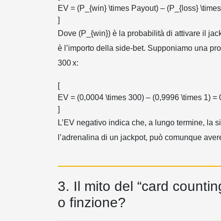
EV = (P_{win} \times Payout) – (P_{loss} \times
]
Dove (P_{win}) è la probabilità di attivare il jac
è l’importo della side‑bet. Supponiamo una pro
300 x:
[
EV = (0,0004 \times 300) – (0,9996 \times 1) = 
]
L’EV negativo indica che, a lungo termine, la 
l’adrenalina di un jackpot, può comunque aver
3. Il mito del “card counti
o finzione?