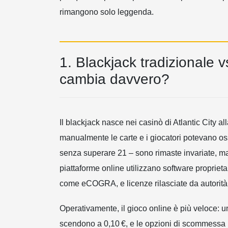
rimangono solo leggenda.
1. Blackjack tradizionale v
cambia davvero?
Il blackjack nasce nei casinò di Atlantic City a
manualmente le carte e i giocatori potevano os
senza superare 21 – sono rimaste invariate, ma 
piattaforme online utilizzano software proprietar
come eCOGRA, e licenze rilasciate da autorità 
Operativamente, il gioco online è più veloce:
scendono a 0,10 €, e le opzioni di scommessa i