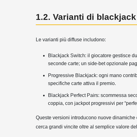
1.2. Varianti di blackjac
Le varianti più diffuse includono:
Blackjack Switch: il giocatore gestisce
seconde carte; un side‑bet opzionale paga
Progressive Blackjack: ogni mano contri
specifiche carte attiva il premio.
Blackjack Perfect Pairs: scommessa seco
coppia, con jackpot progressivi per “perfec
Queste versioni introducono nuove dinamiche di
cerca grandi vincite oltre al semplice valore de