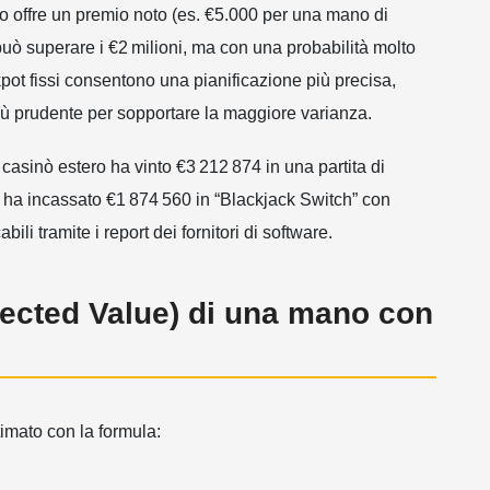
imo offre un premio noto (es. €5.000 per una mano di
uò superare i €2 milioni, ma con una probabilità molto
ckpot fissi consentono una pianificazione più precisa,
iù prudente per sopportare la maggiore varianza.
casinò estero ha vinto €3 212 874 in una partita di
o ha incassato €1 874 560 in “Blackjack Switch” con
bili tramite i report dei fornitori di software.
pected Value) di una mano con
mato con la formula: