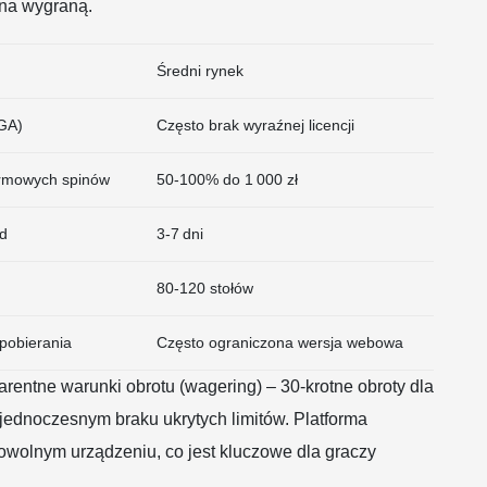
 na wygraną.
Średni rynek
MGA)
Często brak wyraźnej licencji
armowych spinów
50‑100% do 1 000 zł
od
3‑7 dni
80‑120 stołów
pobierania
Często ograniczona wersja webowa
arentne warunki obrotu (wagering) – 30‑krotne obroty dla
 jednoczesnym braku ukrytych limitów. Platforma
dowolnym urządzeniu, co jest kluczowe dla graczy