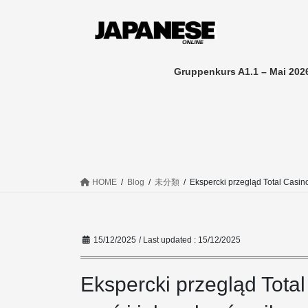
Skip
Skip
to
to
the
the
content
Navigation
Gruppenkurs A1.1 – Mai 202
HOME
Blog
未分類
Ekspercki przegląd Total Casin
15/12/2025
/ Last updated :
15/12/2025
Ekspercki przegląd Tota