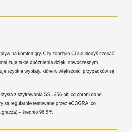
ływ na komfort gry. Czy zdarzyło Ci się kiedyś czekać
nimalizuje takie opóźnienia dzięki nowoczesnym
uje szybkie wypłaty, które w większości przypadków są
rzysta z szyfrowania SSL 256‑bit, co chroni dane
ry są regularnie testowane przez eCOGRA, co
 gracza) – średnio 96,5 %.