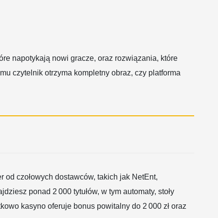
re napotykają nowi gracze, oraz rozwiązania, które
temu czytelnik otrzyma kompletny obraz, czy platforma
ier od czołowych dostawców, takich jak NetEnt,
jdziesz ponad 2 000 tytułów, w tym automaty, stoły
kowo kasyno oferuje bonus powitalny do 2 000 zł oraz