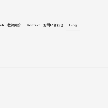
mich 教師紹介
Kontakt お問い合わせ
Blog