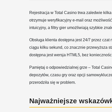
Rejestracja w Total Casino trwa zaledwie kil
otrzymuje weryfikacyjny e‑mail oraz możliwość
intuicyjny, a filtry gier umożliwiają szybkie zna
Obsługa klienta dostępna jest 24/7 przez czat
ciągu kilku sekund, co znacznie przewyższa s
dostępna jest wersja HTML5, bez konieczności 
Pamiętaj o odpowiedzialnej grze – Total Casin
depozytów, czasu gry oraz opcji samowyklucze
przerodziła się w problem.
Najważniejsze wskazówk