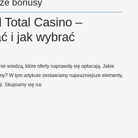
sze bonusy
 Total Casino –
ć i jak wybrać
ie wiedzą, które oferty naprawdę się opłacają. Jakie
rmy? W tym artykule zestawiamy najważniejsze elementy,
ji. Skupiamy się na: