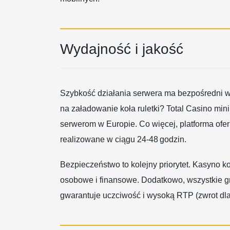
Wydajność i jakość
Szybkość działania serwera ma bezpośredni wp
na załadowanie koła ruletki? Total Casino mi
serwerom w Europie. Co więcej, platforma ofer
realizowane w ciągu 24‑48 godzin.
Bezpieczeństwo to kolejny priorytet. Kasyno ko
osobowe i finansowe. Dodatkowo, wszystkie g
gwarantuje uczciwość i wysoką RTP (zwrot dla