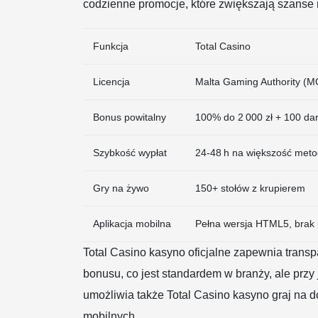
codzienne promocje, które zwiększają szanse
Funkcja
Total Casino
Licencja
Malta Gaming Authority (
Bonus powitalny
100% do 2 000 zł + 100 d
Szybkość wypłat
24‑48 h na większość met
Gry na żywo
150+ stołów z krupierem
Aplikacja mobilna
Pełna wersja HTML5, brak 
Total Casino kasyno oficjalne zapewnia transp
bonusu, co jest standardem w branży, ale przy
umożliwia także Total Casino kasyno graj na 
mobilnych.