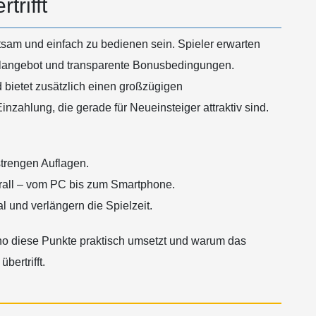
trifft
tsam und einfach zu bedienen sein. Spieler erwarten
ielangebot und transparente Bonusbedingungen.
nd bietet zusätzlich einen großzügigen
ahlung, die gerade für Neueinsteiger attraktiv sind.
 strengen Auflagen.
erall – vom PC bis zum Smartphone.
l und verlängern die Spielzeit.
no diese Punkte praktisch umsetzt und warum das
bertrifft.