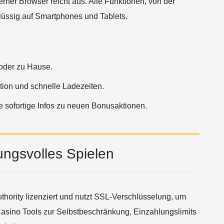
rner Browser reicht aus. Alle Funktionen, von der
flüssig auf Smartphones und Tablets.
 oder zu Hause.
ation und schnelle Ladezeiten.
ie sofortige Infos zu neuen Bonusaktionen.
ungsvolles Spielen
thority lizenziert und nutzt SSL‑Verschlüsselung, um
 Casino Tools zur Selbstbeschränkung, Einzahlungslimits