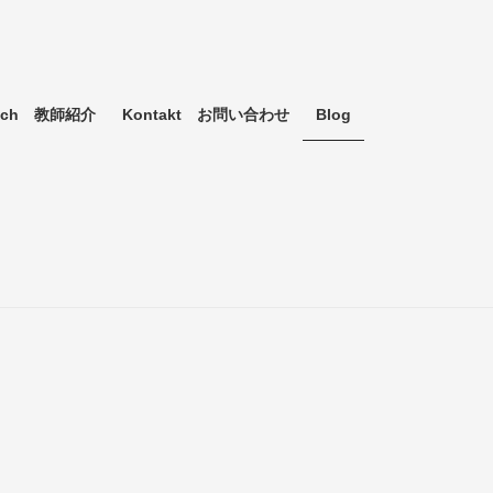
mich 教師紹介
Kontakt お問い合わせ
Blog