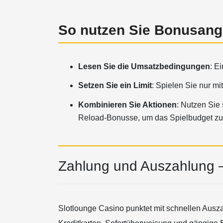
So nutzen Sie Bonusang
Lesen Sie die Umsatzbedingungen
: E
Setzen Sie ein Limit
: Spielen Sie nur mit
Kombinieren Sie Aktionen
: Nutzen Si
Reload‑Bonusse, um das Spielbudget zu
Zahlung und Auszahlung – 
Slotlounge Casino punktet mit schnellen Aus