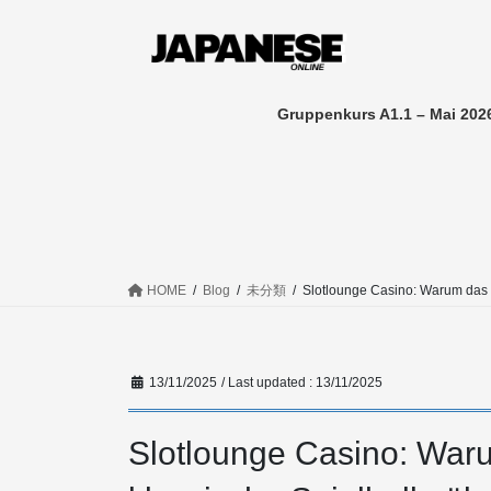
Skip
Skip
to
to
the
the
content
Navigation
Gruppenkurs A1.1 – Mai 202
HOME
Blog
未分類
Slotlounge Casino: Warum das On
13/11/2025
/ Last updated :
13/11/2025
Slotlounge Casino: Waru