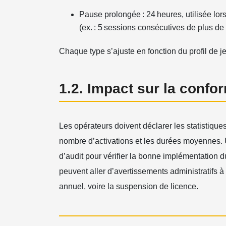
Pause prolongée : 24 heures, utilisée lo
(ex. : 5 sessions consécutives de plus de
Chaque type s’ajuste en fonction du profil de je
1.2. Impact sur la confo
Les opérateurs doivent déclarer les statistique
nombre d’activations et les durées moyennes. 
d’audit pour vérifier la bonne implémentation d
peuvent aller d’avertissements administratifs à
annuel, voire la suspension de licence.