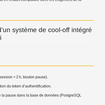
d’un système de cool‑off intégré
i
session > 2 h, bouton pause).
ion du token d’authentification.
 de la pause dans la base de données (PostgreSQL