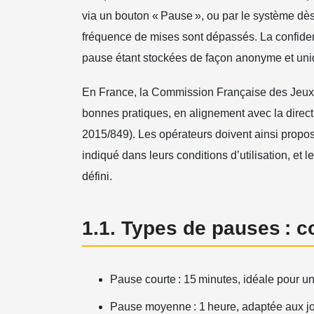
via un bouton « Pause », ou par le système dè
fréquence de mises sont dépassés. La confident
pause étant stockées de façon anonyme et uniq
En France, la Commission Française des Jeux (C
bonnes pratiques, en alignement avec la direct
2015/849). Les opérateurs doivent ainsi prop
indiqué dans leurs conditions d’utilisation, et
défini.
1.1. Types de pauses : 
Pause courte : 15 minutes, idéale pour u
Pause moyenne : 1 heure, adaptée aux joue