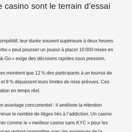
 casino sont le terrain d’essai
compétitif, leur durée souvent supérieure à deux heures
Turbo » peut pousser un joueur à placer 10 000 mises en
t‑&‑Go » exige des décisions rapides sous pression.
s montrent que 12 % des participants à un tournoi de
 et 8 % dépassent leurs limites de mise prévues. Ces
lation en temps réel.
un avantage concurrentiel : il améliore la rétention
nue le nombre de litiges liés à l’addiction. Un casino
onner comme le « meilleur casino sans KYC » pour les
out en restant compatible avec les exigences de la