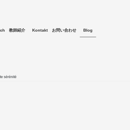
mich 教師紹介
Kontakt お問い合わせ
Blog
te sérénité