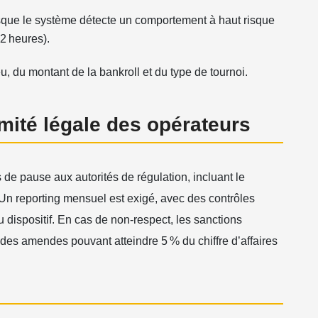
rsque le système détecte un comportement à haut risque
 2 heures).
u, du montant de la bankroll et du type de tournoi.
rmité légale des opérateurs
s de pause aux autorités de régulation, incluant le
Un reporting mensuel est exigé, avec des contrôles
u dispositif. En cas de non‑respect, les sanctions
 des amendes pouvant atteindre 5 % du chiffre d’affaires