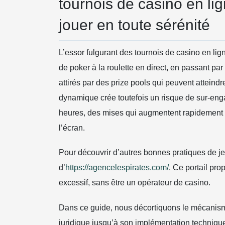
tournois de casino en li
jouer en toute sérénité
L’essor fulgurant des tournois de casino en lig
de poker à la roulette en direct, en passant par
attirés par des prize pools qui peuvent atteindr
dynamique crée toutefois un risque de sur‑enga
heures, des mises qui augmentent rapidement e
l’écran.
Pour découvrir d’autres bonnes pratiques de je
d’
https://agencelespirates.com/
. Ce portail pr
excessif, sans être un opérateur de casino.
Dans ce guide, nous décortiquons le mécanisme
juridique jusqu’à son implémentation techniqu