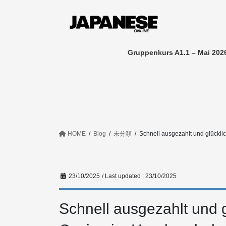
Skip
Skip
to
to
the
the
content
Navigation
Gruppenkurs A1.1 – Mai 202
HOME
Blog
未分類
Schnell ausgezahlt und glückli
23/10/2025
/ Last updated :
23/10/2025
Schnell ausgezahlt und g