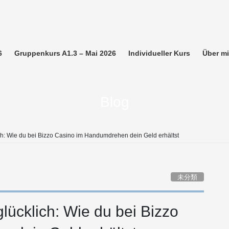
6
Gruppenkurs A1.3 – Mai 2026
Individueller Kurs
Über 
Blog
ch: Wie du bei Bizzo Casino im Handumdrehen dein Geld erhältst
未分類
lücklich: Wie du bei Bizzo