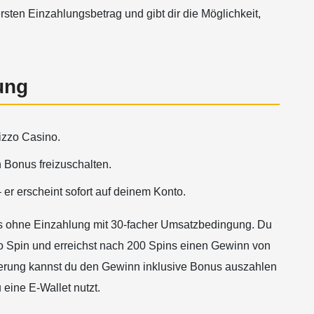
rsten Einzahlungsbetrag und gibt dir die Möglichkeit,
tung
Bizzo Casino.
 Bonus freizuschalten.
r erscheint sofort auf deinem Konto.
 ohne Einzahlung mit 30‑facher Umsatzbedingung. Du
pro Spin und erreichst nach 200 Spins einen Gewinn von
derung kannst du den Gewinn inklusive Bonus auszahlen
eine E‑Wallet nutzt.