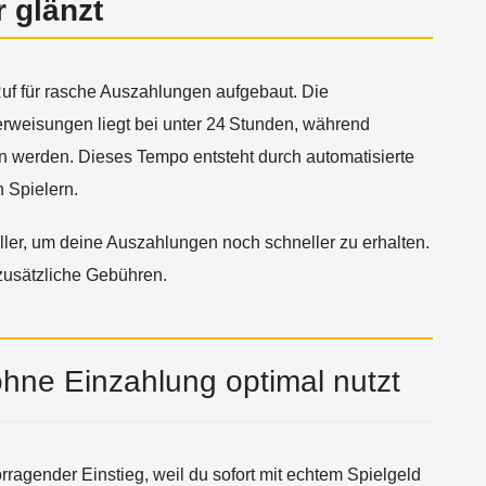
 glänzt
Ruf für rasche Auszahlungen aufgebaut. Die
erweisungen liegt bei unter 24 Stunden, während
n werden. Dieses Tempo entsteht durch automatisierte
 Spielern.
ller, um deine Auszahlungen noch schneller zu erhalten.
 zusätzliche Gebühren.
hne Einzahlung optimal nutzt
ragender Einstieg, weil du sofort mit echtem Spielgeld