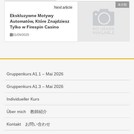
未分類
Next article
Ekskluzywne Motywy
Automatów, Które Znajdziesz
Tylko w Firespin Casino
01/09/2025
Gruppenkurs A1.1 – Mai 2026
Gruppenkurs A1.3 – Mai 2026
Individueller Kurs
Über mich 教師紹介
Kontakt お問い合わせ