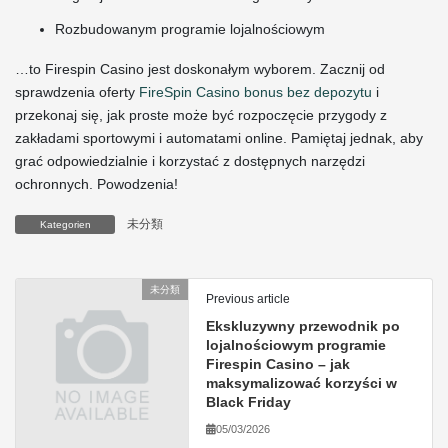
Rozbudowanym programie lojalnościowym
…to Firespin Casino jest doskonałym wyborem. Zacznij od
sprawdzenia oferty
FireSpin Casino bonus bez depozytu
i
przekonaj się, jak proste może być rozpoczęcie przygody z
zakładami sportowymi i automatami online. Pamiętaj jednak, aby
grać odpowiedzialnie i korzystać z dostępnych narzędzi
ochronnych. Powodzenia!
未分類
Kategorien
未分類
Previous article
Ekskluzywny przewodnik po
lojalnościowym programie
Firespin Casino – jak
maksymalizować korzyści w
Black Friday
05/03/2026