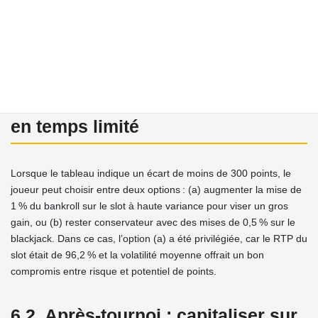
de créer un pic de points décisif. La combinaison du bankroll
management strict, des outils d’analyse en temps réel et des
techniques de respiration a maintenu la clarté d’esprit, évitant le
tilt.
6.1. Décisions de mise décisives
en temps limité
Lorsque le tableau indique un écart de moins de 300 points, le
joueur peut choisir entre deux options : (a) augmenter la mise de
1 % du bankroll sur le slot à haute variance pour viser un gros
gain, ou (b) rester conservateur avec des mises de 0,5 % sur le
blackjack. Dans ce cas, l’option (a) a été privilégiée, car le RTP du
slot était de 96,2 % et la volatilité moyenne offrait un bon
compromis entre risque et potentiel de points.
6.2. Après‑tournoi : capitaliser sur