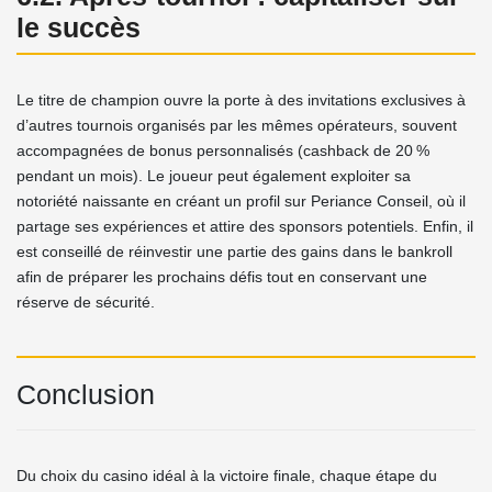
le succès
Le titre de champion ouvre la porte à des invitations exclusives à
d’autres tournois organisés par les mêmes opérateurs, souvent
accompagnées de bonus personnalisés (cashback de 20 %
pendant un mois). Le joueur peut également exploiter sa
notoriété naissante en créant un profil sur Periance Conseil, où il
partage ses expériences et attire des sponsors potentiels. Enfin, il
est conseillé de réinvestir une partie des gains dans le bankroll
afin de préparer les prochains défis tout en conservant une
réserve de sécurité.
Conclusion
Du choix du casino idéal à la victoire finale, chaque étape du