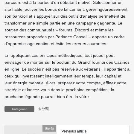
parcours est à la portée d’un débutant motivé. Sélectionner un
site fiable, activer les bonus de lancement, gérer rigoureusement
son bankroll et s’appuyer sur des outils d’analyse permettent de
transformer une simple partie en une campagne gagnante. Le
soutien des communautés – forums, Discord et même les
ressources proposées par Periance Conseil – apporte un cadre
d’apprentissage continu et évite les erreurs courantes.
En appliquant ces principes méthodiques, tout joueur peut
envisager de monter sur le podium du Grand Tournoi des Casinos
en ligne. Le succès n’est pas réservé aux vétérans ; il appartient à
ceux qui investissent intelligemment leur temps, leur capital et
leur énergie mentale. Alors, préparez votre compte, affinez votre
stratégie et lancez‑vous dans la prochaine compétition : la
prochaine légende pourrait bien être la vôtre.
未分類
Kategorien
未分類
Previous article