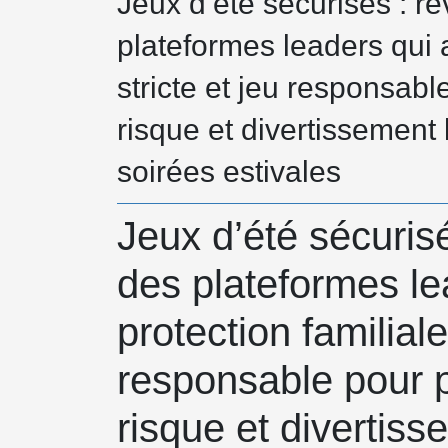
Jeux d’été sécurisés : 
plateformes leaders qui a
stricte et jeu responsable
risque et divertissement
soirées estivales
Jeux d’été sécuris
des plateformes lea
protection familiale
responsable pour pr
risque et divertis