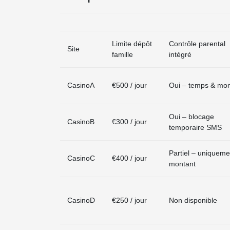
Limite dépôt
Contrôle parental
Site
famille
intégré
CasinoA
€500 / jour
Oui – temps & mon
Oui – blocage
CasinoB
€300 / jour
temporaire SMS
Partiel – uniqueme
CasinoC
€400 / jour
montant
CasinoD
€250 / jour
Non disponible