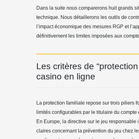
Dans la suite nous comparerons huit grands site
technique. Nous détaillerons les outils de cont
l’impact économique des mesures RGP et l’appor
définitivement les limites imposées aux compte
Les critères de “protection
casino en ligne
La protection familiale repose sur trois piliers
limités configurables par le titulaire du compt
En Europe, la directive sur le jeu responsable
claires concernant la prévention du jeu chez les 