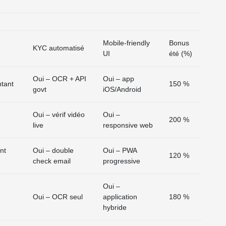
Mobile‑friendly
Bonus
KYC automatisé
UI
été (%)
Oui – OCR + API
Oui – app
tant
150 %
govt
iOS/Android
Oui – vérif vidéo
Oui –
200 %
live
responsive web
nt
Oui – double
Oui – PWA
120 %
check email
progressive
Oui –
Oui – OCR seul
application
180 %
hybride