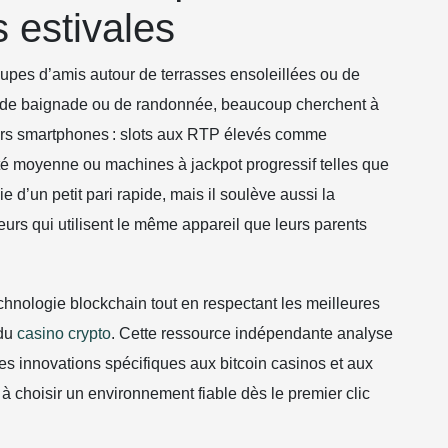
s estivales
oupes d’amis autour de terrasses ensoleillées ou de
e de baignade ou de randonnée, beaucoup cherchent à
leurs smartphones : slots aux RTP élevés comme
lité moyenne ou machines à jackpot progressif telles que
e d’un petit pari rapide, mais il soulève aussi la
eurs qui utilisent le même appareil que leurs parents
chnologie blockchain tout en respectant les meilleures
 du
casino crypto
. Cette ressource indépendante analyse
s innovations spécifiques aux bitcoin casinos et aux
s à choisir un environnement fiable dès le premier clic