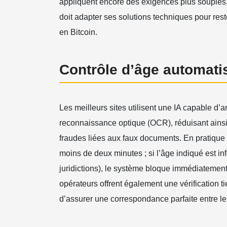
appliquent encore des exigences plus souples
doit adapter ses solutions techniques pour res
en Bitcoin.
Contrôle d’âge automati
Les meilleurs sites utilisent une IA capable d’
reconnaissance optique (OCR), réduisant ainsi 
fraudes liées aux faux documents. En pratique 
moins de deux minutes ; si l’âge indiqué est inf
juridictions), le système bloque immédiatement 
opérateurs offrent également une vérification 
d’assurer une correspondance parfaite entre le no