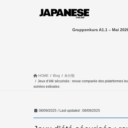
Skip
Skip
to
to
the
the
content
Navigation
Gruppenkurs A1.1 – Mai 202
HOME
Blog
未分類
Jeux d’été sécurisés : revue comparée des plateformes leade
soirées estivales
08/09/2025
/ Last updated :
08/09/2025