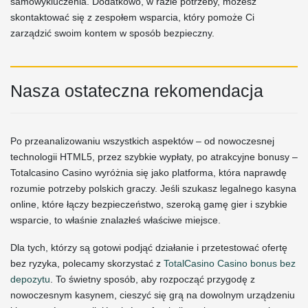
samowykluczenia. Dodatkowo, w razie potrzeby, możesz
skontaktować się z zespołem wsparcia, który pomoże Ci
zarządzić swoim kontem w sposób bezpieczny.
Nasza ostateczna rekomendacja
Po przeanalizowaniu wszystkich aspektów – od nowoczesnej
technologii HTML5, przez szybkie wypłaty, po atrakcyjne bonusy –
Totalcasino Casino wyróżnia się jako platforma, która naprawdę
rozumie potrzeby polskich graczy. Jeśli szukasz legalnego kasyna
online, które łączy bezpieczeństwo, szeroką gamę gier i szybkie
wsparcie, to właśnie znalazłeś właściwe miejsce.
Dla tych, którzy są gotowi podjąć działanie i przetestować ofertę
bez ryzyka, polecamy skorzystać z
TotalCasino Casino bonus bez
depozytu
. To świetny sposób, aby rozpocząć przygodę z
nowoczesnym kasynem, cieszyć się grą na dowolnym urządzeniu