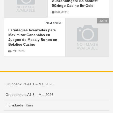
Auszahlungen: So schützt
5Gringo Casino Ihr Geld
10/03/2026
未分類
Next article
Estrategias Avanzadas para
Maximizar Ganancias en
Juegos de Mesa y Bonos en
Betalice Casino
27/11/2025
Gruppenkurs A1.1 – Mai 2026
Gruppenkurs A1.3 – Mai 2026
Individueller Kurs