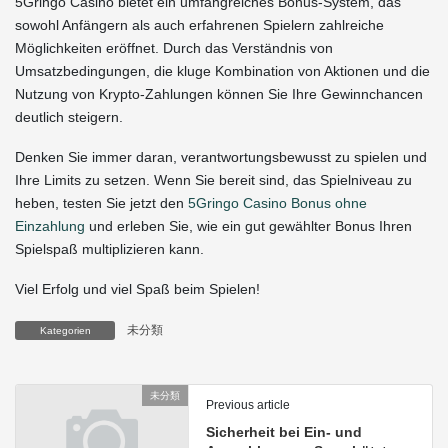
5Gringo Casino bietet ein umfangreiches Bonus‑System, das
sowohl Anfängern als auch erfahrenen Spielern zahlreiche
Möglichkeiten eröffnet. Durch das Verständnis von
Umsatzbedingungen, die kluge Kombination von Aktionen und die
Nutzung von Krypto‑Zahlungen können Sie Ihre Gewinnchancen
deutlich steigern.
Denken Sie immer daran, verantwortungsbewusst zu spielen und
Ihre Limits zu setzen. Wenn Sie bereit sind, das Spielniveau zu
heben, testen Sie jetzt den
5Gringo Casino Bonus ohne
Einzahlung
und erleben Sie, wie ein gut gewählter Bonus Ihren
Spielspaß multiplizieren kann.
Viel Erfolg und viel Spaß beim Spielen!
未分類
Kategorien
未分類
Previous article
Sicherheit bei Ein- und