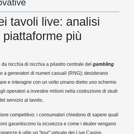
ovative
ei tavoli live: analisi
 piattaforme più
 da nicchia di nicchia a pilastro centrale del
gambling
solo a generatori di numeri casuali (RNG); desiderano
tolare e interagire con un volto umano dietro uno schermo
li operatori a investire milioni nella costruzione di studi
el servizio al tavolo.
alore competitivo: i consumatori chiedono di sapere quali
zioni garantiscono la sicurezza e come i dealer vengano
sigenze è utile un “tour” virtuale dei Live Casino