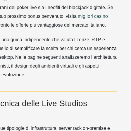
ani del poker live sia i neofiti del blackjack digitale. Se
il tuo prossimo bonus benvenuto, visita
migliori casino
fronto le offerte più vantaggiose del mercato italiano.
a una guida indipendente che valuta licenze, RTP e
uello di semplificare la scelta per chi cerca un’esperienza
 desktop. Nelle pagine seguenti analizzeremo l’architettura
nisti, il design degli ambienti virtuali e gli aspetti
a evoluzione.
ecnica delle Live Studios
e tipologie di infrastruttura: server rack on‑premise e