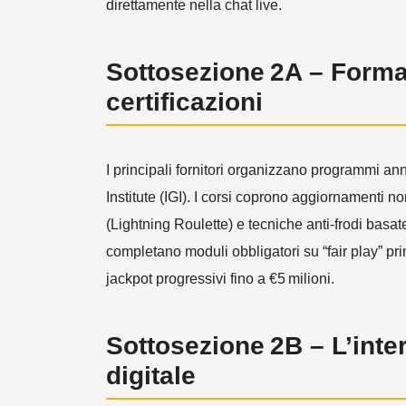
direttamente nella chat live.
Sottosezione 2A – Forma
certificazioni
I principali fornitori organizzano programmi ann
Institute (IGI). I corsi coprono aggiornamenti n
(Lightning Roulette) e tecniche anti‑frodi basat
completano moduli obbligatori su “fair play” pr
jackpot progressivi fino a €5 milioni.
Sottosezione 2B – L’inte
digitale