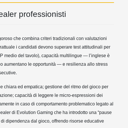
ealer professionisti
goroso che combina criteri tradizionali con valutazioni
ttuale i candidati devono superare test attitudinali per
TP medio del tavolo), capacità multilingue — l’inglese è
o aumentano le opportunità — e resilienza allo stress
secutive.
ne chiara ed empatica; gestione del ritmo del gioco per
azione; capacità di leggere le micro‑espressioni dei
vamente in caso di comportamento problematico legato al
dealer di Evolution Gaming che ha introdotto una “pause
i di dipendenza dal gioco, offrendo risorse educative