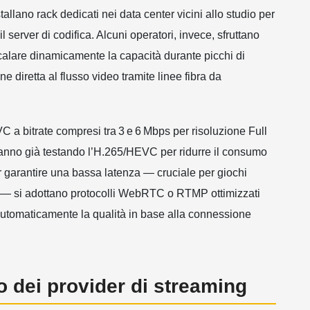
stallano rack dedicati nei data center vicini allo studio per
l server di codifica. Alcuni operatori, invece, sfruttano
alare dinamicamente la capacità durante picchi di
diretta al flusso video tramite linee fibra da
VC a bitrate compresi tra 3 e 6 Mbps per risoluzione Full
tanno già testando l’H.265/HEVC per ridurre il consumo
er garantire una bassa latenza — cruciale per giochi
a — si adottano protocolli WebRTC o RTMP ottimizzati
 automaticamente la qualità in base alla connessione
o dei provider di streaming