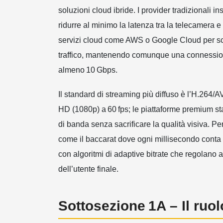
soluzioni cloud ibride. I provider tradizionali in
ridurre al minimo la latenza tra la telecamera e i
servizi cloud come AWS o Google Cloud per sc
traffico, mantenendo comunque una connessione 
almeno 10 Gbps.
Il standard di streaming più diffuso è l’H.264/A
HD (1080p) a 60 fps; le piattaforme premium s
di banda senza sacrificare la qualità visiva. P
come il baccarat dove ogni millisecondo cont
con algoritmi di adaptive bitrate che regolano
dell’utente finale.
Sottosezione 1A – Il ruol