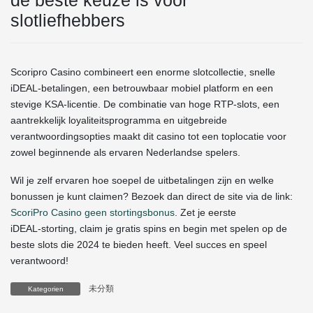
de beste keuze is voor
slotliefhebbers
Scoripro Casino combineert een enorme slotcollectie, snelle
iDEAL‑betalingen, een betrouwbaar mobiel platform en een
stevige KSA‑licentie. De combinatie van hoge RTP‑slots, een
aantrekkelijk loyaliteitsprogramma en uitgebreide
verantwoordingsopties maakt dit casino tot een toplocatie voor
zowel beginnende als ervaren Nederlandse spelers.
Wil je zelf ervaren hoe soepel de uitbetalingen zijn en welke
bonussen je kunt claimen? Bezoek dan direct de site via de link:
ScoriPro Casino geen stortingsbonus
. Zet je eerste
iDEAL‑storting, claim je gratis spins en begin met spelen op de
beste slots die 2024 te bieden heeft. Veel succes en speel
verantwoord!
未分類
Kategorien