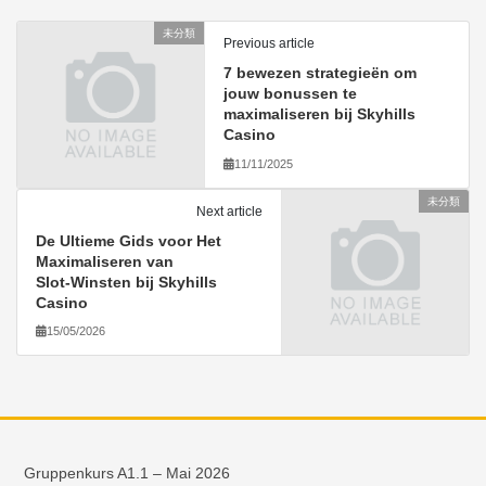
未分類
Previous article
7 bewezen strategieën om
jouw bonussen te
maximaliseren bij Skyhills
Casino
11/11/2025
未分類
Next article
De Ultieme Gids voor Het
Maximaliseren van
Slot‑Winsten bij Skyhills
Casino
15/05/2026
Gruppenkurs A1.1 – Mai 2026