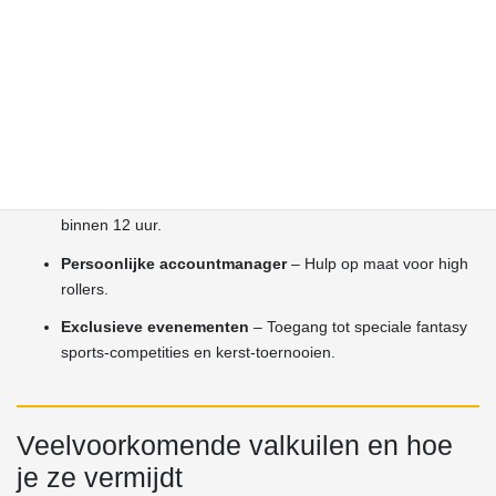
Naast de standaardbonussen heeft Scoripro Casino een
uitgebreid loyaliteitsprogramma. Spelers verdienen punten voor
elke inzet, die kunnen worden ingewisseld voor gratis spins,
cashbacks of exclusieve toernooien. De belangrijkste voordelen
zijn:
Snellere uitbetalingen
– VIP‑leden krijgen hun winsten
binnen 12 uur.
Persoonlijke accountmanager
– Hulp op maat voor high
rollers.
Exclusieve evenementen
– Toegang tot speciale fantasy
sports‑competities en kerst‑toernooien.
Veelvoorkomende valkuilen en hoe
je ze vermijdt