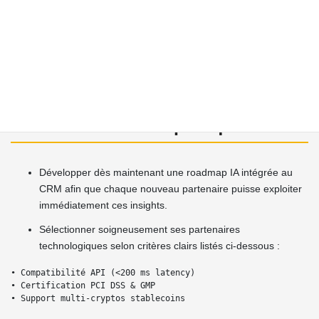
2️⃣ Si cadre libéral → partenariats horizontaux + white‑label rapide
permettront capture market share sans lourds investissements
capitaux.
3️⃣ Dans tout scénario – IA restera moteur principal pour optimiser
CAC via ciblage prédictif basé sur historiques betting patterns.
Recommandations pratiques
Développer dès maintenant une roadmap IA intégrée au
CRM afin que chaque nouveau partenaire puisse exploiter
immédiatement ces insights.
Sélectionner soigneusement ses partenaires
technologiques selon critères clairs listés ci-dessous :
• Compatibilité API (<200 ms latency)

• Certification PCI DSS & GMP
