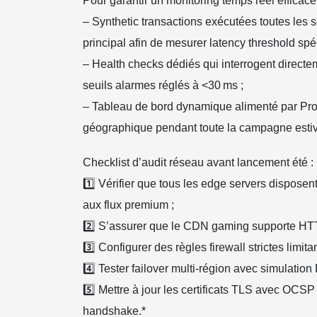
Pour garantir un monitoring temps réel effica
– Synthetic transactions exécutées toutes le
principal afin de mesurer latency threshold sp
– Health checks dédiés qui interrogent directem
seuils alarmes réglés à <30 ms ;
– Tableau de bord dynamique alimenté par Pro
géographique pendant toute la campagne estiv
Checklist d’audit réseau avant lancement été :
1️⃣ Vérifier que tous les edge servers dispos
aux flux premium ;
2️⃣ S’assurer que le CDN gaming supporte HTT
3️⃣ Configurer des règles firewall strictes limi
4️⃣ Tester failover multi‑région avec simulation
5️⃣ Mettre à jour les certificats TLS avec OCSP 
handshake.*