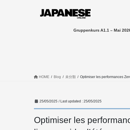
Skip
Skip
to
to
the
the
content
Navigation
Gruppenkurs A1.1 – Mai 202
HOME
Blog
未分類
Optimiser les performances Zero
25/05/2025
/ Last updated :
25/05/2025
Optimiser les performan