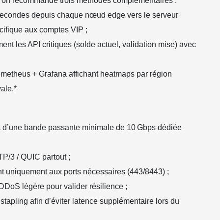
ce on recommande trois méthodes complémentaires :
s secondes depuis chaque nœud edge vers le serveur
écifique aux comptes VIP ;
ent les API critiques (solde actuel, validation mise) avec
metheus + Grafana affichant heatmaps par région
ale.*
ent d’une bande passante minimale de 10 Gbps dédiée
P/3 / QUIC partout ;
tant uniquement aux ports nécessaires (443/8443) ;
 DDoS légère pour valider résilience ;
stapling afin d’éviter latence supplémentaire lors du