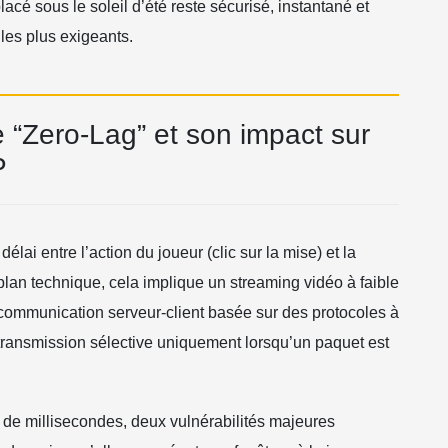
acé sous le soleil d’été reste sécurisé, instantané et
les plus exigeants.
 “Zero‑Lag” et son impact sur
P
lai entre l’action du joueur (clic sur la mise) et la
 plan technique, cela implique un streaming vidéo à faible
 communication serveur‑client basée sur des protocoles à
ansmission sélective uniquement lorsqu’un paquet est
de millisecondes, deux vulnérabilités majeures