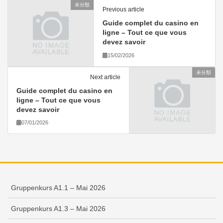
未分類
Previous article
Guide complet du casino en
ligne – Tout ce que vous
devez savoir
15/02/2026
未分類
Next article
Guide complet du casino en
ligne – Tout ce que vous
devez savoir
07/01/2026
Gruppenkurs A1.1 – Mai 2026
Gruppenkurs A1.3 – Mai 2026