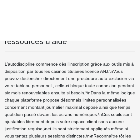
constance avant passer au cash game officiel.
Section 6 – Le jeu responsable &
ressources d’aide
L’autodiscipline commence dès l’inscription grâce aux outils mis à
disposition par tous les casinos titulaires licence ANJ.\nVous
pouvez déclencher directement une procédure auto‑exclusion via
votre tableau personnel ; celle-ci bloque toute connexion pendant
six mois renouvelables ensuite si besoin.*\nDans la même logique
chaque plateforme propose désormais limites personnalisées
concernant montant journalier maximal déposé ainsi que temps
quotidien passé devant les écrans numériques.\nCes seuils sont
ajustables librement depuis votre espace client sans aucune
justification requise,\net ils sont strictement appliqués même si
vous tentez plusieurs sessions distinctes.\n\nReconnaître tôt les